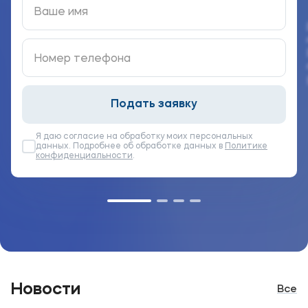
Выпускникам
Карьера
Институт дополнительного образования
Уровни образования
Подать заявку
Среднее профессиональное образование
Я даю согласие на обработку моих персональных
Высшее образование
данных. Подробнее об обработке данных в
Политике
конфиденциальности
.
Дополнительное образование
Медиа
Объявления
Новости ВУЗа
Новости
Все
Контакты