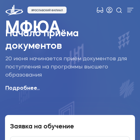
ЯРОСЛАВСКИЙ ФИЛИАЛ
МФЮА
Об университете
Начало приёма
Лицензии и документы
документов
Сведения об образовательной организации
Абитуриенту
20 июня начинается приём документов для
поступления на программы высшего
Музейно-выставочный центр МФЮА
образования
Наука
Подробнее..
Противодействие терроризму и экстремизму
Абитуриентам
Студентам
Заявка на обучение