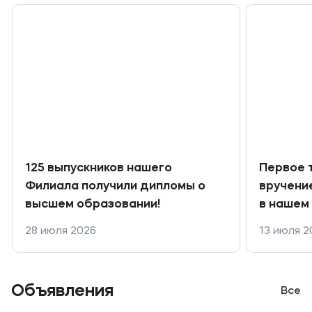
Банковские реквизиты
Карьера
Приемная комиссия
+7 (4852) 74-48-91
125 выпускников нашего
Первое 
+7 (4852) 25-25-51
Филиала получили дипломы о
вручени
высшем образовании!
в нашем
+7-968-593-08-28 - сотовый
28 июля 2026
13 июля 2
Полезное
Об образовательной организации
Объявления
Все
Банковские реквизиты