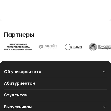
Партнеры
Об университете
Лицензии и документы
Абитуриентам
Сведения об образовательной организации
Студентам
Абитуриенту
Выпускникам