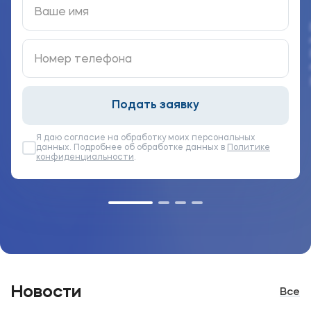
Выпускникам
Карьера
Институт дополнительного образования
Уровни образования
Подать заявку
Среднее профессиональное образование
Я даю согласие на обработку моих персональных
Высшее образование
данных. Подробнее об обработке данных в
Политике
конфиденциальности
.
Дополнительное образование
Медиа
Объявления
Новости ВУЗа
Новости
Все
Контакты