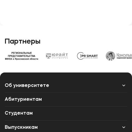
Партнеры
Об университете
Лицензии и документы
Абитуриентам
Сведения об образовательной организации
Студентам
Абитуриенту
Выпускникам