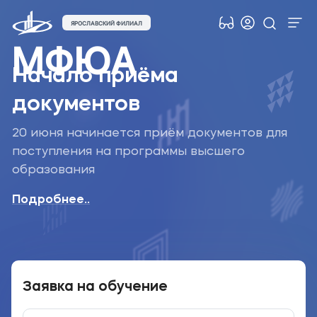
ЯРОСЛАВСКИЙ ФИЛИАЛ
МФЮА
Об университете
Начало приёма
Лицензии и документы
документов
Сведения об образовательной организации
Абитуриенту
20 июня начинается приём документов для
поступления на программы высшего
Музейно-выставочный центр МФЮА
образования
Наука
Подробнее..
Противодействие терроризму и экстремизму
Абитуриентам
Студентам
Заявка на обучение