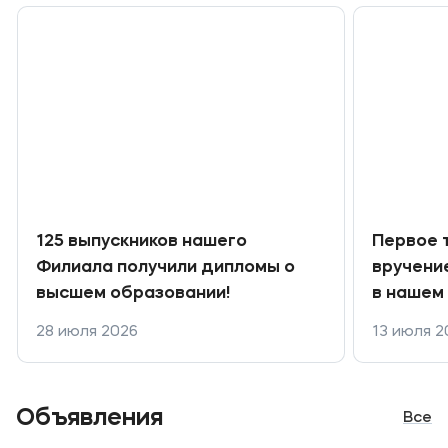
Банковские реквизиты
Карьера
Приемная комиссия
+7 (4852) 74-48-91
125 выпускников нашего
Первое 
+7 (4852) 25-25-51
Филиала получили дипломы о
вручени
высшем образовании!
в нашем
+7-968-593-08-28 - сотовый
28 июля 2026
13 июля 2
Полезное
Об образовательной организации
Объявления
Все
Банковские реквизиты