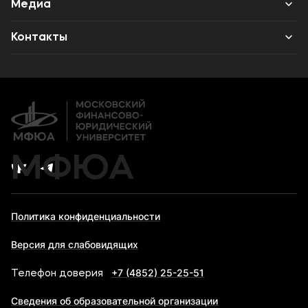
Среднее профессиональное образование
Медиа
Противодействие терроризму и экстремизму
Высшее образование
Объявления
Контакты
Дополнительное образование
Новости ВУЗа
Банковские реквизиты
Карьера
МФЮА
Политика конфиденциальности
Версия для слабовидящих
+7 (4852) 25-25-51
Телефон доверия
Сведения об образовательной организации