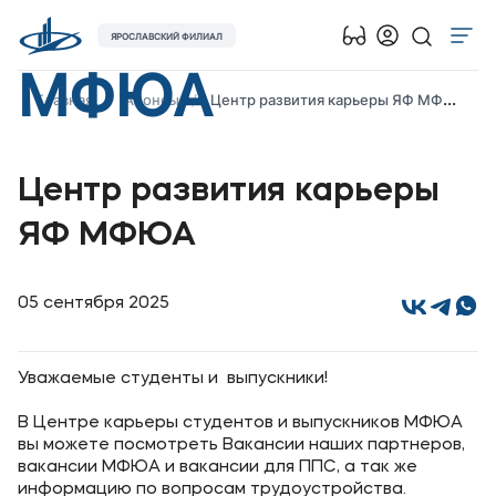
ЯРОСЛАВСКИЙ ФИЛИАЛ
МФЮА
Об университете
Главная
Анонсы
Центр развития карьеры ЯФ МФЮА
Лицензии и документы
Сведения об образовательной организации
Центр развития карьеры
Абитуриенту
ЯФ МФЮА
Музейно-выставочный центр МФЮА
Наука
05 сентября 2025
Противодействие терроризму и экстремизму
Абитуриентам
Уважаемые студенты и выпускники!
В Центре карьеры студентов и выпускников МФЮА
Студентам
вы можете посмотреть Вакансии наших партнеров,
вакансии МФЮА и вакансии для ППС, а так же
информацию по вопросам трудоустройства.