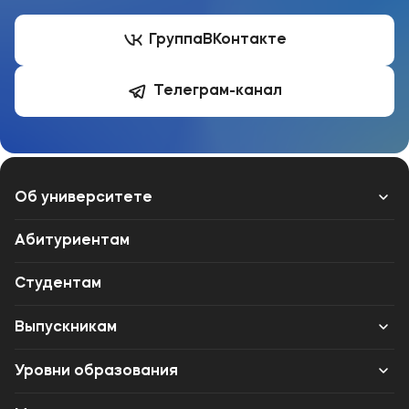
Группа
ВКонтакте
Телеграм-канал
Об университете
Лицензии и документы
Абитуриентам
Сведения об образовательной организации
Студентам
Абитуриенту
Выпускникам
Музейно-выставочный центр МФЮА
Карьера
Уровни образования
Наука
Институт дополнительного образования