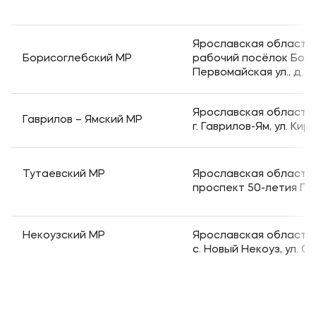
Банковские реквизиты
Карьера
Ярославская область,
Борисоглебский МР
рабочий посёлок Бори
Первомайская ул., д. 
Ярославская область,
Гаврилов – Ямский МР
г. Гаврилов-Ям, ул. Киро
Приемная комиссия
+7 (4852) 74-48-91
Тутаевский МР
Ярославская область, 
+7 (4852) 25-25-51
проспект 50-летия По
+7-968-593-08-28 - сотовый
Некоузский МР
Ярославская область, 
с. Новый Некоуз, ул. С
Полезное
Об образовательной организации
Банковские реквизиты