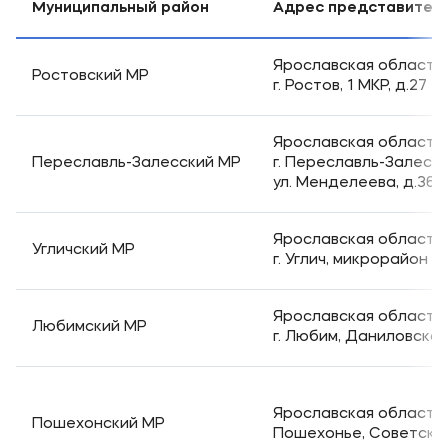
Выпускникам
Муниципальный район
Адрес представител
Карьера
Ярославская область,
Ростовский МР
Институт дополнительного образования
г. Ростов, 1 МКР, д.27
Уровни образования
Ярославская область,
Переславль-Залесский МР
г. Переславль-Залесск
Среднее профессиональное образование
ул. Менделеева, д.36
Высшее образование
Ярославская область,
Дополнительное образование
Угличский МР
г. Углич, микрорайон М
Медиа
Ярославская область,
Любимский МР
Объявления
г. Любим, Даниловская у
Новости ВУЗа
Ярославская область,
Пошехонский МР
Контакты
Пошехонье, Советская 