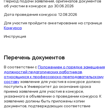
Период подачи заявлений, оригиналов документов
Банковские реквизиты
об участии в конкурсе: до 30.06.2026
Карьера
Дата проведения конкурса: 12.08.2026
Для участия пройдите анкетирование на странице
Конкурса
.
Инструкция
Приемная комиссия
+7 (4852) 74-48-91
Перечень документов
+7 (4852) 25-25-51
В соответствии с
Положением о порядке замещения
должностей педагогических работников,
+7-968-593-08-28 - сотовый
относящихся к профессорско-преподавательскому
составу
заявление для участия в конкурсе должно
Полезное
поступить в Университет до окончания срока
приема заявления для участия в конкурсе,
Об образовательной организации
указанного в объявлении о проведении конкурса. К
заявлению должны быть приложены копии
Банковские реквизиты
документов, подтверждающих соответствие