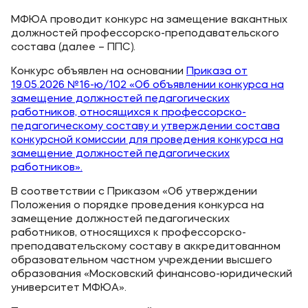
Выпускникам
МФЮА проводит конкурс на замещение вакантных
Карьера
должностей профессорско-преподавательского
состава (далее – ППС).
Институт дополнительного образования
Конкурс объявлен на основании
Приказа от
19.05.2026 №16-ю/102 «Об объявлении конкурса на
Уровни образования
замещение должностей педагогических
работников, относящихся к профессорско-
Среднее профессиональное образование
педагогическому составу и утверждении состава
конкурсной комиссии для проведения конкурса на
Высшее образование
замещение должностей педагогических
Дополнительное образование
работников».
В соответствии с Приказом «Об утверждении
Медиа
Положения о порядке проведения конкурса на
замещение должностей педагогических
Объявления
работников, относящихся к профессорско-
преподавательскому составу в аккредитованном
Новости ВУЗа
образовательном частном учреждении высшего
образования «Московский финансово-юридический
университет МФЮА».
Контакты