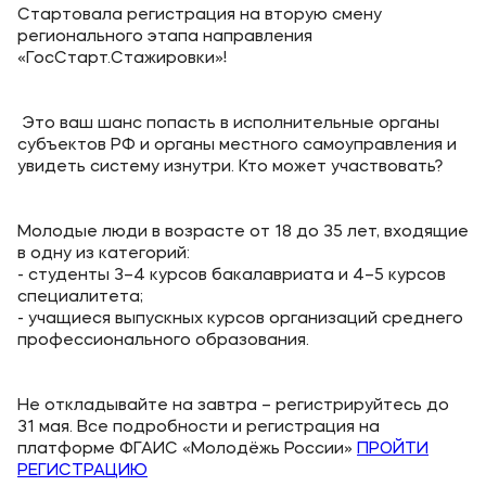
Выпускникам
Стартовала регистрация на вторую смену
регионального этапа направления
Карьера
«ГосСтарт.Стажировки»!
Институт дополнительного образования
Это ваш шанс попасть в исполнительные органы
субъектов РФ и органы местного самоуправления и
Уровни образования
увидеть систему изнутри. Кто может участвовать?
Среднее профессиональное образование
Высшее образование
Молодые люди в возрасте от 18 до 35 лет, входящие
в одну из категорий:
Дополнительное образование
- студенты 3–4 курсов бакалавриата и 4–5 курсов
специалитета;
- учащиеся выпускных курсов организаций среднего
Медиа
профессионального образования.
Объявления
Новости ВУЗа
Не откладывайте на завтра – регистрируйтесь до
31 мая. Все подробности и регистрация на
платформе ФГАИС «Молодёжь России»
ПРОЙТИ
Контакты
РЕГИСТРАЦИЮ