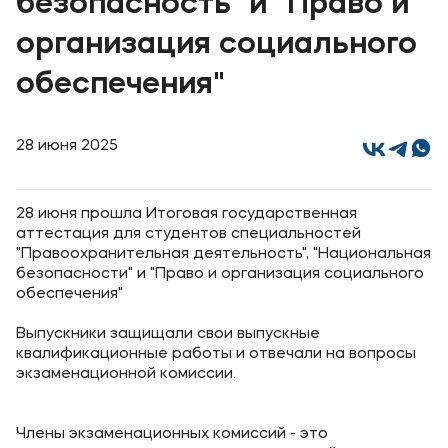
безопасность" и "Право и
Выпускникам
организация социального
Карьера
Институт дополнительного образования
обеспечения"
Уровни образования
28 июня 2025
Среднее профессиональное образование
Высшее образование
28 июня прошла Итоговая государственная
аттестация для студентов специальностей
Дополнительное образование
"Правоохранительная деятельность", "Национальная
безопасности" и "Право и организация социального
обеспечения"
Медиа
Выпускники защищали свои выпускные
Объявления
квалификационные работы и отвечали на вопросы
Новости ВУЗа
экзаменационной комиссии.
Контакты
Члены экзаменационных комиссий - это