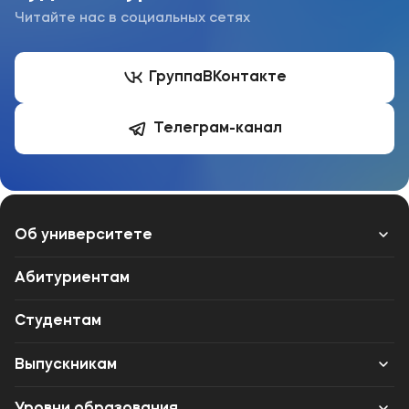
Читайте нас в социальных сетях
Группа
ВКонтакте
Телеграм-канал
Об университете
Лицензии и документы
Абитуриентам
Сведения об образовательной организации
Студентам
Абитуриенту
Выпускникам
Музейно-выставочный центр МФЮА
Карьера
Уровни образования