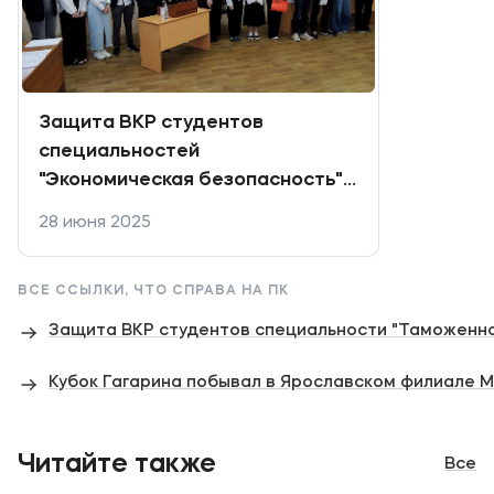
Защита ВКР студентов
специальностей
"Экономическая безопасность",
"Правоохранительная
28 июня 2025
деятельность", "Национальная
безопасность" и "Право и
ВСЕ ССЫЛКИ, ЧТО СПРАВА НА ПК
организация социального
обеспечения"
Защита ВКР студентов специальности "Таможенн
Кубок Гагарина побывал в Ярославском филиале 
Читайте также
Все