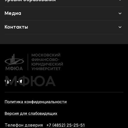
Наука
Институт дополнительного образования
Среднее профессиональное образование
Медиа
Противодействие терроризму и экстремизму
Высшее образование
Объявления
Контакты
Дополнительное образование
Новости ВУЗа
Банковские реквизиты
Карьера
МФЮА
Политика конфиденциальности
Версия для слабовидящих
+7 (4852) 25-25-51
Телефон доверия