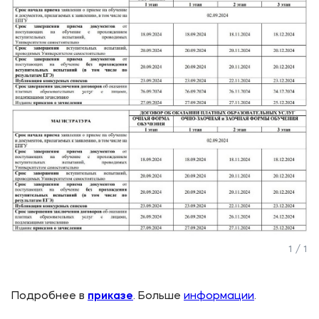
Выпускникам
Карьера
Институт дополнительного образования
Уровни образования
Среднее профессиональное образование
Высшее образование
Дополнительное образование
Медиа
Объявления
1 / 1
Новости ВУЗа
Подробнее в
приказе
. Больше
информации
.
Контакты