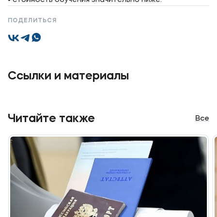
• стоимость обучения значительно ниже.
Мы в соцсетях
ПОДЕЛИТЬСЯ
Подобрать программу
Ссылки и материалы
Читайте также
Все