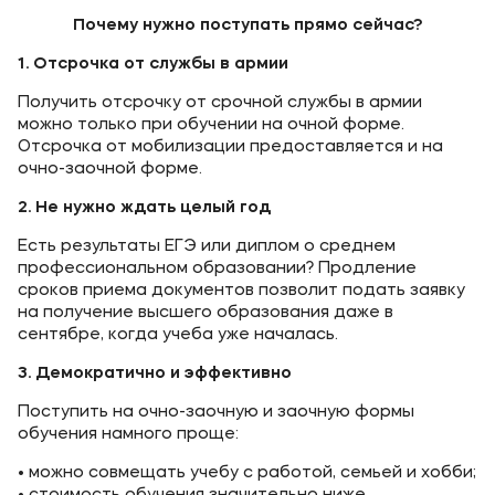
Банковские реквизиты
Почему нужно поступать прямо сейчас?
Карьера
1.
Отсрочка от службы в армии
Получить отсрочку от срочной службы в армии
можно только при обучении на очной форме.
Отсрочка от мобилизации предоставляется и на
очно-заочной форме.
2.
Не нужно ждать целый год
Приемная комиссия
Есть результаты ЕГЭ или диплом о среднем
+7 (4852) 74-48-91
профессиональном образовании? Продление
сроков приема документов позволит подать заявку
+7 (4852) 25-25-51
на получение высшего образования даже в
+7-968-593-08-28 - сотовый
сентябре, когда учеба уже началась.
3.
Демократично и эффективно
Полезное
Поступить на очно-заочную и заочную формы
обучения намного проще:
Об образовательной организации
Банковские реквизиты
• можно совмещать учебу с работой, семьей и хобби;