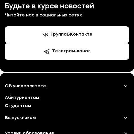
Будьте в курсе новостей
Читайте нас в социальных сетях
Группа
ВКонтакте
Телеграм-канал
Об университете
Абитуриентам
Лицензии и документы
Студентам
Сведения об образовательной организации
Выпускникам
Абитуриенту
Карьера
Уровни образования