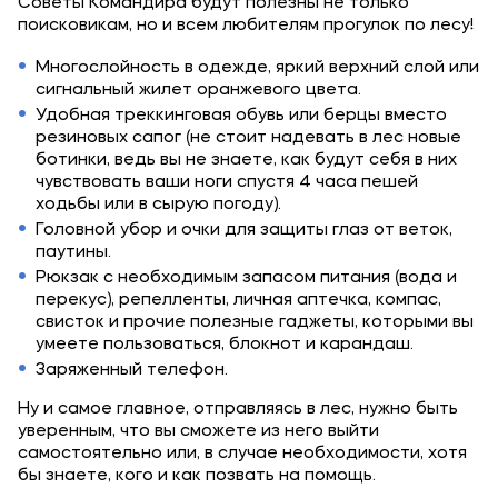
Советы Командира будут полезны не только
Банковские реквизиты
поисковикам, но и всем любителям прогулок по лесу!
Карьера
Многослойность в одежде, яркий верхний слой или
сигнальный жилет оранжевого цвета.
Удобная треккинговая обувь или берцы вместо
резиновых сапог (не стоит надевать в лес новые
ботинки, ведь вы не знаете, как будут себя в них
чувствовать ваши ноги спустя 4 часа пешей
ходьбы или в сырую погоду).
Приемная комиссия
Головной убор и очки для защиты глаз от веток,
паутины.
+7 (4852) 74-48-91
Рюкзак с необходимым запасом питания (вода и
+7 (4852) 25-25-51
перекус), репелленты, личная аптечка, компас,
свисток и прочие полезные гаджеты, которыми вы
+7-968-593-08-28 - сотовый
умеете пользоваться, блокнот и карандаш.
Заряженный телефон.
Полезное
Ну и самое главное, отправляясь в лес, нужно быть
уверенным, что вы сможете из него выйти
Об образовательной организации
самостоятельно или, в случае необходимости, хотя
бы знаете, кого и как позвать на помощь.
Банковские реквизиты