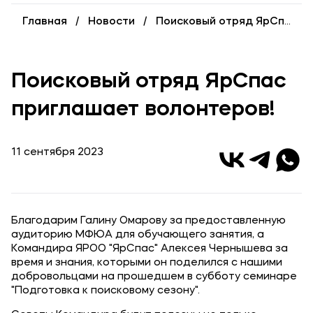
Выпускникам
Главная
Новости
Поисковый отряд ЯрСпас приглашает волонтеров!
Карьера
Институт дополнительного образования
Поисковый отряд ЯрСпас
Уровни образования
приглашает волонтеров!
Среднее профессиональное образование
Высшее образование
11 сентября 2023
Дополнительное образование
Медиа
Благодарим Галину Омарову за предоставленную
Объявления
аудиторию МФЮА для обучающего занятия, а
Командира ЯРОО "ЯрСпас" Алексея Чернышева за
Новости ВУЗа
время и знания, которыми он поделился с нашими
добровольцами на прошедшем в субботу семинаре
"Подготовка к поисковому сезону".
Контакты