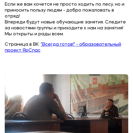
Если же вам хочется не просто ходить по лесу, но и
приносить пользу людям - добро пожаловать в
Мы в соцсетях
отряд!
Впереди будут новые обучающие занятия. Следите
за новостями группы и приходите к нам на занятия!
Мы открыты и рады всем.
Подобрать программу
Страница в ВК:
"Всегда готов!" - образовательный
проект ЯрСпас