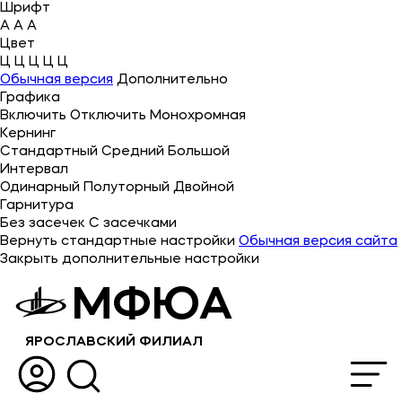
Шрифт
A
A
A
Цвет
Ц
Ц
Ц
Ц
Ц
Об университете
Обычная версия
Дополнительно
Графика
Лицензии и документы
Включить
Отключить
Монохромная
Сведения об образовательной организации
Кернинг
Стандартный
Средний
Большой
Абитуриенту
Интервал
Одинарный
Полуторный
Двойной
Музейно-выставочный центр МФЮА
Гарнитура
Без засечек
С засечками
Наука
Вернуть стандартные настройки
Обычная версия сайта
Закрыть дополнительные настройки
Противодействие терроризму и экстремизму
МФЮА
Абитуриентам
ЯРОСЛАВСКИЙ ФИЛИАЛ
Студентам