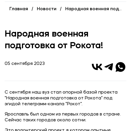
Выпускникам
Главная
Новости
Народная военная подготовка от Рокота!
Карьера
Институт дополнительного образования
Народная военная
Уровни образования
подготовка от Рокота!
Среднее профессиональное образование
Высшее образование
05 сентября 2023
Дополнительное образование
Медиа
С сентября наш вуз стал опорной базой проекта
Объявления
"Народная военная подготовка от Рокота" под
эгидой телеграмм-канала "Рокот".
Новости ВУЗа
Ярославль был одном из первых городов в стране.
Сейчас таких городов около сотни.
Контакты
Это волонтерский проект, в котором опытные