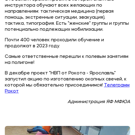
Банковские реквизиты
инструктора обучают всех желающих по
направлениям: тактическая медицина (первая
Карьера
помощь, экстренные ситуации, эвакуация),
тактика, типография. Есть "женские" группы и группы
потенциально подлежащих мобилизации.
Почти 400 человек проходили обучение и
продолжат в 2023 году.
Самые ответственные перешли к полевым занятиям
Приемная комиссия
на полигоне!
+7 (4852) 74-48-91
В декабре проект "НВП от Рокота - Ярославль"
запустил акцию по изготовлению окопных свечей, к
+7 (4852) 25-25-51
которой мы обязательно присоединимся!
Телеграмм
+7-968-593-08-28 - сотовый
Рокот
Администрация ЯФ МФЮА
Полезное
Об образовательной организации
Банковские реквизиты