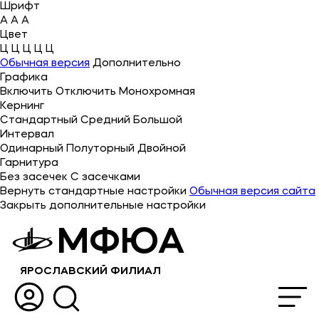
Шрифт
A
A
A
Цвет
Ц
Ц
Ц
Ц
Ц
Об университете
Обычная версия
Дополнительно
Графика
Лицензии и документы
Включить
Отключить
Монохромная
Сведения об образовательной организации
Кернинг
Стандартный
Средний
Большой
Абитуриенту
Интервал
Одинарный
Полуторный
Двойной
Музейно-выставочный центр МФЮА
Гарнитура
Без засечек
С засечками
Наука
Вернуть стандартные настройки
Обычная версия сайта
Закрыть дополнительные настройки
Противодействие терроризму и экстремизму
МФЮА
Абитуриентам
ЯРОСЛАВСКИЙ ФИЛИАЛ
Студентам