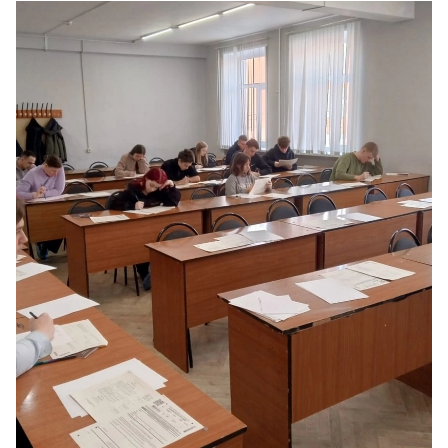
Выпускникам
Карьера
Институт дополнительного образования
Уровни образования
Среднее профессиональное образование
Высшее образование
Дополнительное образование
Медиа
Объявления
Новости ВУЗа
Контакты