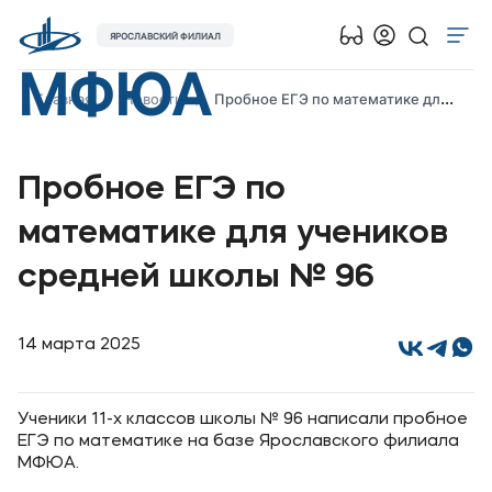
ЯРОСЛАВСКИЙ ФИЛИАЛ
МФЮА
Об университете
Главная
Новости
Пробное ЕГЭ по математике для учеников средней школы № 96
Лицензии и документы
Сведения об образовательной организации
Пробное ЕГЭ по
Абитуриенту
математике для учеников
Музейно-выставочный центр МФЮА
средней школы № 96
Наука
Противодействие терроризму и экстремизму
14 марта 2025
Абитуриентам
Ученики 11-х классов школы № 96 написали пробное
Студентам
ЕГЭ по математике на базе Ярославского филиала
МФЮА.