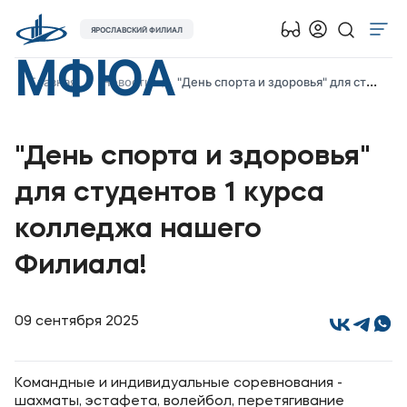
ЯРОСЛАВСКИЙ ФИЛИАЛ
МФЮА
Об университете
Главная
Новости
"День спорта и здоровья" для студентов 1 курса колледжа нашего Филиала!
Лицензии и документы
Сведения об образовательной организации
"День спорта и здоровья"
Абитуриенту
для студентов 1 курса
Музейно-выставочный центр МФЮА
колледжа нашего
Наука
Противодействие терроризму и экстремизму
Филиала!
Абитуриентам
09 сентября 2025
Студентам
Командные и индивидуальные соревнования -
шахматы, эстафета, волейбол, перетягивание