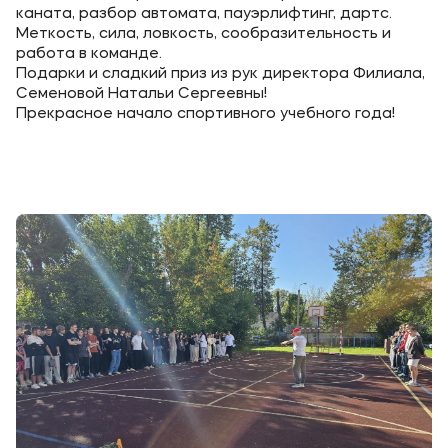
Выпускникам
каната, разбор автомата, пауэрлифтинг, дартс.
Меткость, сила, ловкость, сообразительность и
Карьера
работа в команде.
Подарки и сладкий приз из рук директора Филиала,
Институт дополнительного образования
Семеновой Натальи Сергеевны!
Прекрасное начало спортивного учебного года!
Уровни образования
Среднее профессиональное образование
Высшее образование
Дополнительное образование
Медиа
Объявления
Новости ВУЗа
Контакты