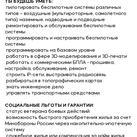
ТЫ БУДЕШЬ УМЕТЬ:
пилотировать беспилотные системы различных
Мы в соцсетях
типов – воздушные (мультироторные, самолетного
типа), наземные, надводные и подводные
ремонтировать и обслуживания беспилотные
системы
программировать и настраивать беспилотные
системы
Подобрать программу
программировать на базовом уровне
работать в сфере 3D-моделирования и 3D-печати
работать с коммерческими БПЛА - прошивка,
настройка, обслуживание, ремонт
строить IP-сети, выстраивать радиосвязь
разбираться в топографических картах
знать инженерное дело
управлять транспортными средствами.
СОЦИАЛЬНЫЕ ЛЬГОТЫ И ГАРАНТИИ:
статус ветерана боевых действий
возможность быстрого приобретения жилья за счет
Минобороны России через накопительно-ипотечную
систему
служебное жилье или компенсация за найм жилья