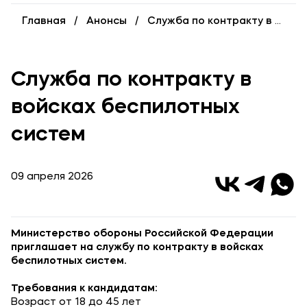
Выпускникам
Главная
Анонсы
Служба по контракту в войсках беспилотных систем
Карьера
Институт дополнительного образования
Служба по контракту в
Уровни образования
войсках беспилотных
Среднее профессиональное образование
систем
Высшее образование
Дополнительное образование
09 апреля 2026
Медиа
Объявления
Министерство обороны Российской Федерации
приглашает на службу по контракту в войсках
Новости ВУЗа
беспилотных систем.
Требования к кандидатам:
Контакты
Возраст от 18 до 45 лет