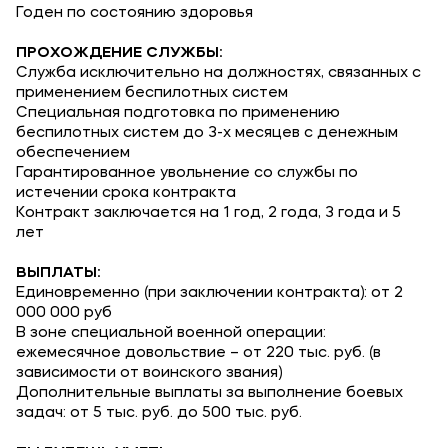
Годен по состоянию здоровья
Банковские реквизиты
Карьера
ПРОХОЖДЕНИЕ СЛУЖБЫ:
Служба исключительно на должностях, связанных с
применением беспилотных систем
Специальная подготовка по применению
беспилотных систем до 3-х месяцев с денежным
обеспечением
Гарантированное увольнение со службы по
Приемная комиссия
истечении срока контракта
Контракт заключается на 1 год, 2 года, 3 года и 5
+7 (4852) 74-48-91
лет
+7 (4852) 25-25-51
ВЫПЛАТЫ:
Единовременно (при заключении контракта): от 2
+7-968-593-08-28 - сотовый
000 000 руб
В зоне специальной военной операции:
ежемесячное довольствие – от 220 тыс. руб. (в
Полезное
зависимости от воинского звания)
Дополнительные выплаты за выполнение боевых
Об образовательной организации
задач: от 5 тыс. руб. до 500 тыс. руб.
Банковские реквизиты