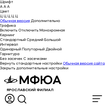
Шрифт
A
A
A
Цвет
Ц
Ц
Ц
Ц
Ц
Об университете
Обычная версия
Дополнительно
Графика
Лицензии и документы
Включить
Отключить
Монохромная
Сведения об образовательной организации
Кернинг
Стандартный
Средний
Большой
Абитуриенту
Интервал
Одинарный
Полуторный
Двойной
Музейно-выставочный центр МФЮА
Гарнитура
Без засечек
С засечками
Наука
Вернуть стандартные настройки
Обычная версия сайта
Закрыть дополнительные настройки
Противодействие терроризму и экстремизму
МФЮА
Абитуриентам
ЯРОСЛАВСКИЙ ФИЛИАЛ
Студентам