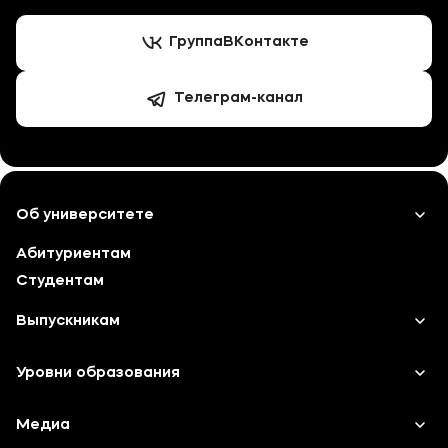
Группа
ВКонтакте
Телеграм-канал
Об университете
Абитуриентам
Лицензии и документы
Студентам
Сведения об образовательной организации
Выпускникам
Абитуриенту
Карьера
Уровни образования
Музейно-выставочный центр МФЮА
Институт дополнительного образования
Среднее профессиональное образование
Медиа
Наука