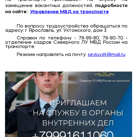
Банковские реквизиты
замещение вакантных должностей,
подробности
на сайте:
Управление МВД на транспорте
Карьера
По вопросу трудоустройства обращаться по
адресу: г. Ярославль, ул. Ухтомского, дом 3.
Справки по телефону - 79-99-80, 79-90-70 -
отделение кадров Северного ЛУ МВД России на
транспорте.
Резюме направлять на почту:
sevluvdt@mail.ru
Приемная комиссия
+7 (4852) 74-48-91
+7 (4852) 25-25-51
+7-968-593-08-28 - сотовый
Полезное
Об образовательной организации
Банковские реквизиты