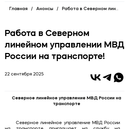
Выпускникам
Главная
Анонсы
Работа в Северном линейном управлении МВД России на транспорте!
Карьера
Институт дополнительного образования
Работа в Северном
Уровни образования
линейном управлении МВД
Среднее профессиональное образование
России на транспорте!
Высшее образование
Дополнительное образование
22 сентября 2025
Медиа
Объявления
Северное линейное управление МВД России на
транспорте
Новости ВУЗа
Северное линейное управление МВД России
Контакты
на транспорте приглашает на службу на