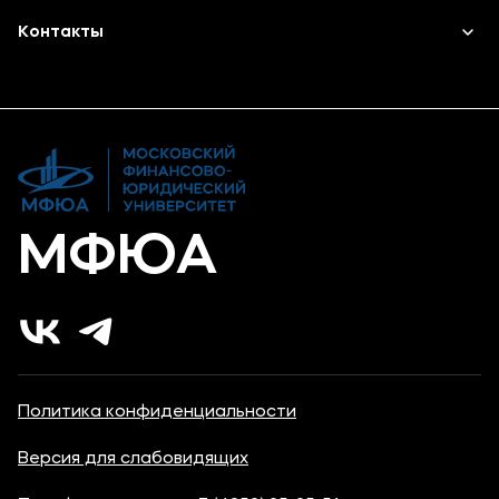
Высшее образование
Объявления
Контакты
Противодействие терроризму и экстремизму
Дополнительное образование
Новости ВУЗа
Банковские реквизиты
Карьера
МФЮА
Политика конфиденциальности
Версия для слабовидящих