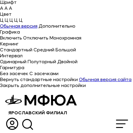
Шрифт
A
A
A
Цвет
Ц
Ц
Ц
Ц
Ц
Об университете
Обычная версия
Дополнительно
Графика
Лицензии и документы
Включить
Отключить
Монохромная
Сведения об образовательной организации
Кернинг
Стандартный
Средний
Большой
Абитуриенту
Интервал
Одинарный
Полуторный
Двойной
Музейно-выставочный центр МФЮА
Гарнитура
Без засечек
С засечками
Наука
Вернуть стандартные настройки
Обычная версия сайта
Закрыть дополнительные настройки
Противодействие терроризму и экстремизму
МФЮА
Абитуриентам
ЯРОСЛАВСКИЙ ФИЛИАЛ
Студентам