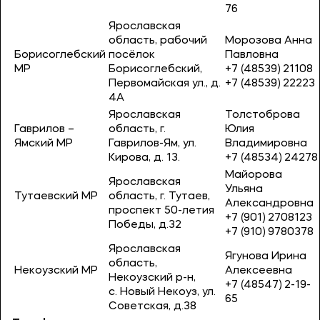
76
Ярославская
область, рабочий
Морозова Анна
Борисоглебский
посёлок
Павловна
МР
Борисоглебский,
+7 (48539) 21108
Первомайская ул., д.
+7 (48539) 22223
4А
Ярославская
Толстоброва
Гаврилов –
область, г.
Юлия
Ямский МР
Гаврилов-Ям, ул.
Владимировна
Кирова, д. 13.
+7 (48534) 24278
Майорова
Ярославская
Ульяна
Тутаевский МР
область, г. Тутаев,
Александровна
проспект 50-летия
+7 (901) 2708123
Победы, д.32
+7 (910) 9780378
Ярославская
Ягунова Ирина
область,
Некоузский МР
Алексеевна
Некоузский р-н,
+7 (48547) 2-19-
с. Новый Некоуз, ул.
65
Советская, д.38