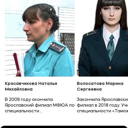
Красавчикова Наталья
Волосатова Марина
Михайловна
Сергеевна
В 2009 году окончила
Закончила Ярославски
Ярославский филиал МФЮА по
филиал в 2018 году. Уч
специальности
специальности «Тамо
«Юриспруденция». Уже 13 лет
дело», работает ста
работаю судебным приставом
государственным там