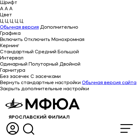
Шрифт
A
A
A
Цвет
Ц
Ц
Ц
Ц
Ц
Об университете
Обычная версия
Дополнительно
Графика
Лицензии и документы
Включить
Отключить
Монохромная
Сведения об образовательной организации
Кернинг
Стандартный
Средний
Большой
Абитуриенту
Интервал
Одинарный
Полуторный
Двойной
Музейно-выставочный центр МФЮА
Гарнитура
Без засечек
С засечками
Наука
Вернуть стандартные настройки
Обычная версия сайта
Закрыть дополнительные настройки
Противодействие терроризму и экстремизму
МФЮА
Абитуриентам
ЯРОСЛАВСКИЙ ФИЛИАЛ
Студентам