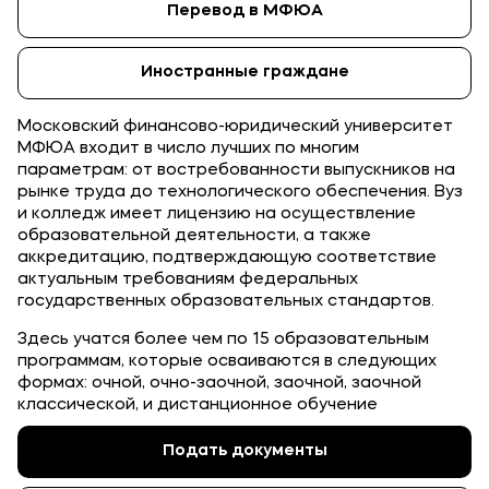
Перевод в МФЮА
Банковские реквизиты
Карьера
Иностранные граждане
Московский финансово-юридический университет
МФЮА входит в число лучших по многим
параметрам: от востребованности выпускников на
рынке труда до технологического обеспечения. Вуз
Приемная комиссия
и колледж имеет лицензию на осуществление
образовательной деятельности, а также
+7 (4852) 74-48-91
аккредитацию, подтверждающую соответствие
актуальным требованиям федеральных
+7 (4852) 25-25-51
государственных образовательных стандартов.
+7-968-593-08-28 - сотовый
Здесь учатся более чем по 15 образовательным
программам, которые осваиваются в следующих
формах: очной, очно-заочной, заочной, заочной
Полезное
классической, и дистанционное обучение
Об образовательной организации
Подать документы
Банковские реквизиты