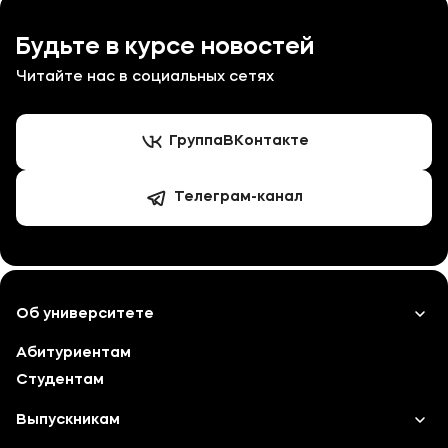
Дзержинского районного
инспектором Ярослав
отдела судебных приставов
таможни.
города Ярославля.
Будьте в курсе новостей
Читайте нас в социальных сетях
Группа
ВКонтакте
Телеграм-канал
Об университете
Абитуриентам
Лицензии и документы
Студентам
Сведения об образовательной организации
Выпускникам
Абитуриенту