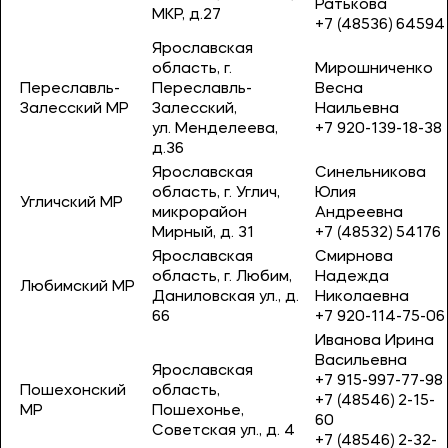
Ратькова
МКР, д.27
+7 (48536) 64594
Ярославская
область, г.
Мирошниченко
Переславль-
Переславль-
Весна
Залесский МР
Залесский,
Наильевна
ул. Менделеева,
+7 920-139-18-38
д.36
Ярославская
Синельникова
область, г. Углич,
Юлия
Угличский МР
микрорайон
Андреевна
Мирный, д. 31
+7 (48532) 54176
Ярославская
Смирнова
область, г. Любим,
Надежда
Любимский МР
Даниловская ул., д.
Николаевна
66
+7 920-114-75-06
Иванова Ирина
Васильевна
Ярославская
+7 915-997-77-98
Пошехонский
область,
+7 (48546) 2-15-
МР
Пошехонье,
60
Советская ул., д. 4
+7 (48546) 2-32-