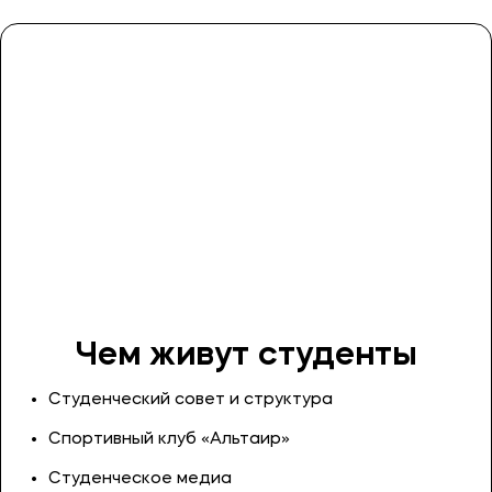
Москвы и Ассоциации международного
образования была создана Московская
финансово-юридическая академия. В 2010
году приказом Федеральной службы по
надзору в сфере образования и науки МФЮА
присвоили статус Университета,
подтверждающий значительные достижения в
образовательной деятельности. МФЮА имеет
государственный академический статус.
Чем живут студенты
Студенческий совет и структура
Спортивный клуб «Альтаир»
Студенческое медиа