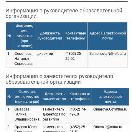
Информация о руководителе образовательной
организации
Фамилия,
имя,
Должность
Контактные
Адреса электронной
№
отчество
руководителя
телефоны
почты
(при
наличии)
1
Семёнова
директор
(4852) 25-
Semenova.N@mfua.ru
Наталья
25-51
Сергеевна
Информация о заместителях руководителя
образовательной организации
Фамилия,
Адреса
Должность
Контактные
№
имя, отчество
электронной
заместителя
телефоны
(при наличии)
почты
1
Омарова
заместитель
(4852) 74-
Omarova.G@mfua.ru
Галина
директора по
49-10
Владимировна
развитию
2
Орлова Юлия
заместитель
(4852) 25-
Orlova.J@mfua.ru