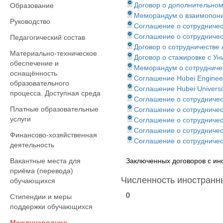
Договор о дополнительном
Образование
Меморандум о взаимопоним
Руководство
Соглашение о сотрудничест
Соглашение о сотрудничес
Педагогический состав
Договор о сотрудничестве
Материально-техническое
Договор о стажировке с У
обеспечение и
Меморандум о сотрудничеств
оснащённость
Соглашение Hubei Engineer
образовательного
Соглашение Hubei Universi
процесса. Доступная среда
Соглашение о сотрудничес
Платные образовательные
Соглашение о сотрудниче
услуги
Соглашение о сотрудничес
Соглашение о сотрудничес
Финансово-хозяйственная
Соглашение о сотрудничес
деятельность
Вакантные места для
Заключенных договоров с ин
приёма (перевода)
Численность иностранны
обучающихся
0
Стипендии и меры
поддержки обучающихся
Международное