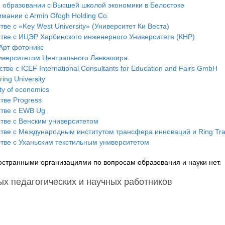
 образовании с Высшей школой экономики в Белостоке
ании c Armin Ofogh Holding Co.
ве с «Key West University» (Университет Ки Веста)
тве с ИЦЭР Харбинского инженерного Университета (КНР)
 Арт фотоникс
ниверситетом Центрального Ланкашира
е с ICEF International Consultants for Education and Fairs GmbH
ing University
ty of economics
тве Progress
стве с EWB Ug
тве с Венским университетом
тве с Международным институтом трансфера инноваций и Ring Tr
тве с Уханьским текстильным университетом
остранными организациями по вопросам образования и науки нет.
х педагогических и научных работников