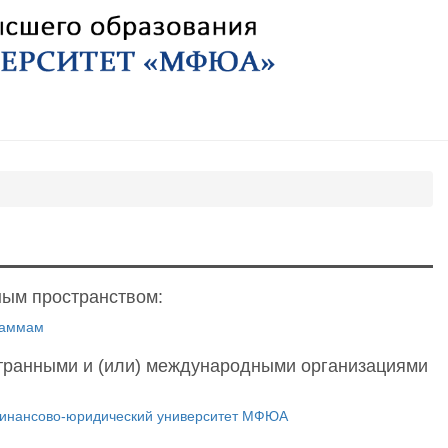
ным пространством:
раммам
транными и (или) международными организациями
финансово-юридический университет МФЮА