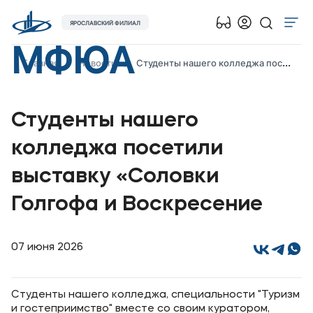
ЯРОСЛАВСКИЙ ФИЛИАЛ
МФЮА
Об университете
Главная
Новости
Студенты нашего колледжа посетили выставку «Соловки Голгофа и Воскресение
Лицензии и документы
Сведения об образовательной организации
Студенты нашего
Абитуриенту
колледжа посетили
Музейно-выставочный центр МФЮА
выставку «Соловки
Наука
Противодействие терроризму и экстремизму
Голгофа и Воскресение
Абитуриентам
07 июня 2026
Студентам
Студенты нашего колледжа, специальности "Туризм
и гостеприимство" вместе со своим куратором,