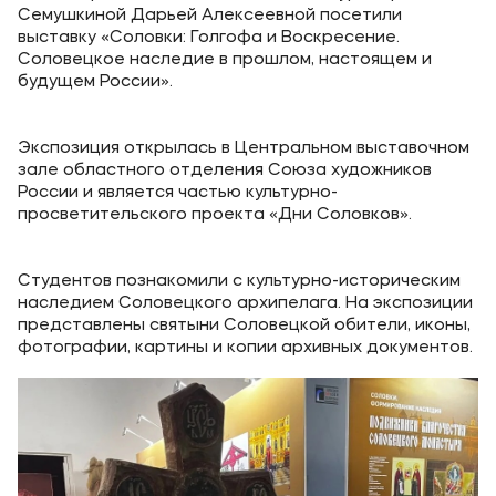
Выпускникам
Семушкиной Дарьей Алексеевной посетили
выставку «Соловки: Голгофа и Воскресение.
Карьера
Соловецкое наследие в прошлом, настоящем и
будущем России».
Институт дополнительного образования
Экспозиция открылась в Центральном выставочном
Уровни образования
зале областного отделения Союза художников
Среднее профессиональное образование
России и является частью культурно-
просветительского проекта «Дни Соловков».
Высшее образование
Дополнительное образование
Студентов познакомили с культурно-историческим
наследием Соловецкого архипелага. На экспозиции
представлены святыни Соловецкой обители, иконы,
Медиа
фотографии, картины и копии архивных документов.
Объявления
Новости ВУЗа
Контакты