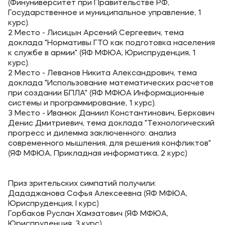
(Финуниверситет при Правительстве РФ,
Банковские реквизиты
Государственное и муниципальное управление, 1
курс).
Карьера
2 Место - Лисицын Арсений Сергеевич, тема
доклада "Нормативы ГТО как подготовка населения
к службе в армии" (ЯФ МФЮА, Юриспруденция, 1
курс).
2 Место - Леванов Никита Александрович, тема
доклада "Использование математических расчетов
при создании БПЛА" (ЯФ МФЮА Информационные
Приемная комиссия
системы и программирование, 1 курс).
3 Место - Иванюк Даниил Константинович, Беркович
+7 (4852) 74-48-91
Денис Дмитриевич, тема доклада "Технологический
+7 (4852) 25-25-51
прогресс и дилемма заключенного: анализ
современного мышления, для решения конфликтов"
+7-968-593-08-28 - сотовый
(ЯФ МФЮА, Прикладная информатика, 2 курс)
Полезное
Приз зрительских симпатий получили:
Дададжанова Софья Алексеевна (ЯФ МФЮА,
Об образовательной организации
Юриспруденция, I курс)
Горбаков Руслан Хамзатович (ЯФ МФЮА,
Банковские реквизиты
Юриспруденция, 3 курс)