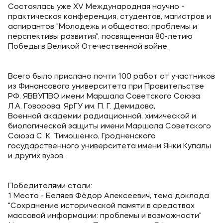
Выпускникам
Состоялась уже ХV Международная научно -
практическая конференция, студентов, магистров и
Карьера
аспирантов "Молодежь и общество: проблемы и
перспективы развития", посвященная 80-летию
Институт дополнительного образования
Победы в Великой Отечественной войне.
Уровни образования
Всего было прислано почти 100 работ от участников
Среднее профессиональное образование
из Финансового университета при Правительстве
РФ, ЯВВУПВО имени Маршала Советского Союза
Высшее образование
Л.А. Говорова, ЯрГУ им. П. Г. Демидова,
Военной академии радиационной, химической и
Дополнительное образование
биологической защиты имени Маршала Советского
Союза С. К. Тимошенко, Гродненского
государственного университета имени Янки Купалы
Медиа
и других вузов.
Объявления
Новости ВУЗа
Победителями стали:
1 Место - Беляев Фёдор Алексеевич, тема доклада
"Сохранение исторической памяти в средствах
Контакты
массовой информации: проблемы и возможности"