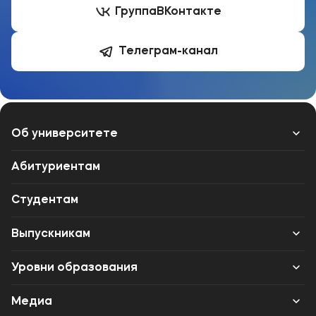
Группа
ВКонтакте
Телеграм-канал
Об университете
Лицензии и документы
Абитуриентам
Сведения об образовательной организации
Студентам
Абитуриенту
Выпускникам
Музейно-выставочный центр МФЮА
Карьера
Уровни образования
Наука
Институт дополнительного образования
Среднее профессиональное образование
Медиа