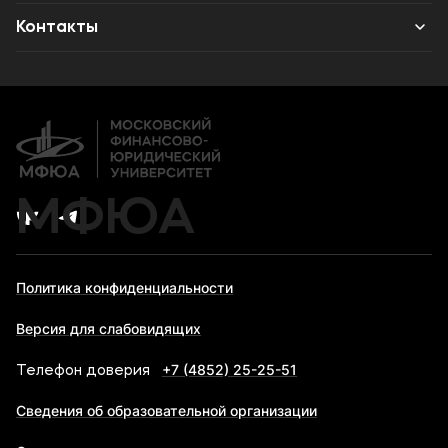
Противодействие терроризму и экстремизму
Высшее образование
Объявления
Контакты
Дополнительное образование
Новости ВУЗа
Банковские реквизиты
Карьера
МФЮА
Политика конфиденциальности
Версия для слабовидящих
+7 (4852) 25-25-51
Телефон доверия
Сведения об образовательной организации