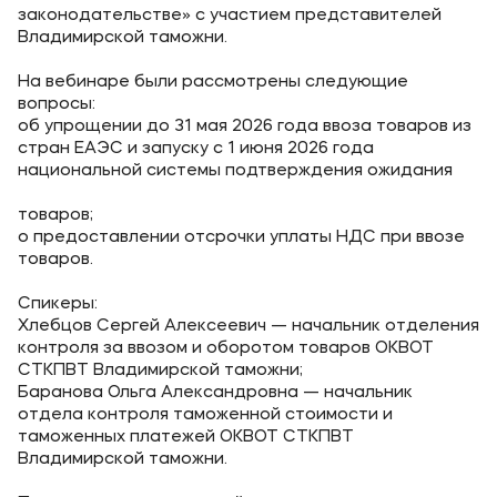
Выпускникам
законодательстве» с участием представителей
Владимирской таможни.
Карьера
На вебинаре были рассмотрены следующие
Институт дополнительного образования
вопросы:
об упрощении до 31 мая 2026 года ввоза товаров из
стран ЕАЭС и запуску с 1 июня 2026 года
Уровни образования
национальной системы подтверждения ожидания
Среднее профессиональное образование
товаров;
Высшее образование
о предоставлении отсрочки уплаты НДС при ввозе
товаров.
Дополнительное образование
Спикеры:
Хлебцов Сергей Алексеевич — начальник отделения
Медиа
контроля за ввозом и оборотом товаров ОКВОТ
СТКПВТ Владимирской таможни;
Объявления
Баранова Ольга Александровна — начальник
Новости ВУЗа
отдела контроля таможенной стоимости и
таможенных платежей ОКВОТ СТКПВТ
Владимирской таможни.
Контакты