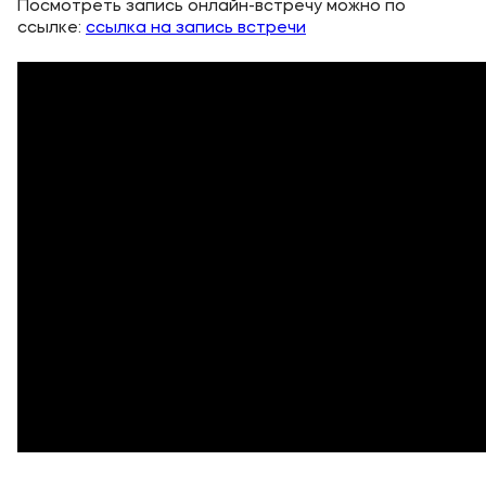
Посмотреть запись онлайн-встречу можно по
Банковские реквизиты
ссылке:
ссылка на запись встречи
Карьера
Приемная комиссия
+7 (4852) 74-48-91
+7 (4852) 25-25-51
+7-968-593-08-28 - сотовый
Полезное
Об образовательной организации
Банковские реквизиты