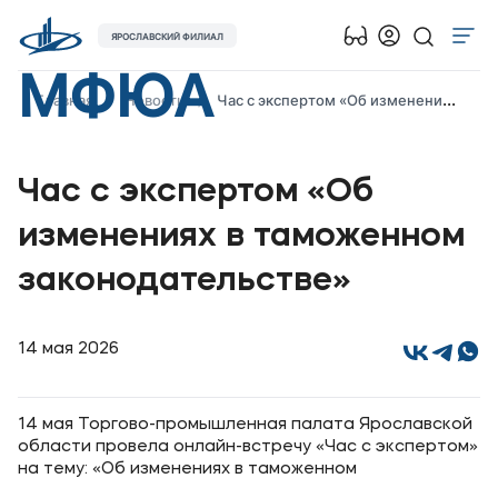
ЯРОСЛАВСКИЙ ФИЛИАЛ
МФЮА
Об университете
Главная
Новости
Час с экспертом «Об изменениях в таможенном законодательстве»
Лицензии и документы
Сведения об образовательной организации
Час с экспертом «Об
Абитуриенту
изменениях в таможенном
Музейно-выставочный центр МФЮА
законодательстве»
Наука
Противодействие терроризму и экстремизму
14 мая 2026
Абитуриентам
14 мая Торгово-промышленная палата Ярославской
Студентам
области провела онлайн-встречу «Час с экспертом»
на тему: «Об изменениях в таможенном